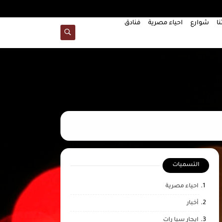
نا
شوارع
احياء مصرية
فنادق
جولة سياحية في القاهرة - جا
التسميات
احياء مصرية
أخبار
ايجار سيا رات