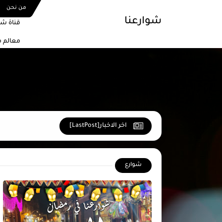
من نحن
شوارعنا
قناة شو
معالم 
اخر الاخبار[LastPost]
شوارع