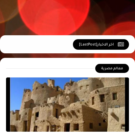
ج
اخر الاخبار[LastPost]
معالم مصرية