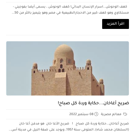
كهف الوحوش...اسرار الإنسان البدائي! كهف الوحوش ، يسمى أيضا بفوجيني -
مستكاوي وهو كهف كبير من الاحجارالطبيعية في مصر وهو يتيميز باكثر من 50...
اقرأ المزيد
ضريح أغاخان...حكاية وردة كل صباح!
معالم مصرية
08 سبتمبر 2022
ضريح أغاخان...حكاية وردة كل صباح ! ضريح الأغا خان هو مدفن أغا خان
(السلطان محمد شاه)، المتوفى سنة 1957، ويوجد على ضفة النيل في مدينة أس...